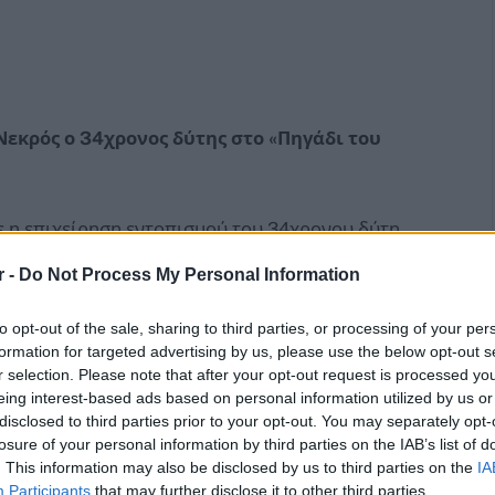
εκρός ο 34χρονος δύτης στο «Πηγάδι του
 η επιχείρηση εντοπισμού του 34χρονου δύτη
ς του βρέθηκε στο «Πηγάδι του Διαβόλου»,
r -
Do Not Process My Personal Information
ν ημερών.
to opt-out of the sale, sharing to third parties, or processing of your per
formation for targeted advertising by us, please use the below opt-out s
r selection. Please note that after your opt-out request is processed y
eing interest-based ads based on personal information utilized by us or
disclosed to third parties prior to your opt-out. You may separately opt-
losure of your personal information by third parties on the IAB’s list of
. This information may also be disclosed by us to third parties on the
IA
Participants
that may further disclose it to other third parties.