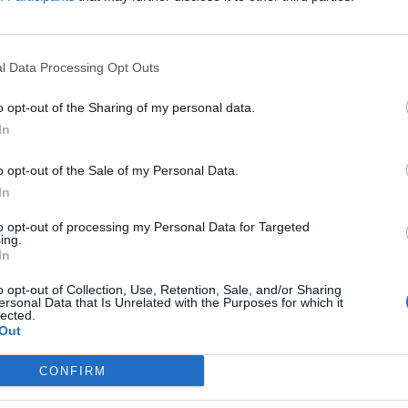
l Data Processing Opt Outs
o opt-out of the Sharing of my personal data.
In
έρι της Κυριακής 22 Μαρτίου, κατά τη διάρκεια
o opt-out of the Sale of my Personal Data.
μείο, το οποίο είναι γνωστό για τα ισχυρά
In
ολογία του.
to opt-out of processing my Personal Data for Targeted
ing.
In
o opt-out of Collection, Use, Retention, Sale, and/or Sharing
ersonal Data that Is Unrelated with the Purposes for which it
ηκε σε μεγάλο βάθος, γεγονός που δεν επιτρέπει
lected.
, η επιχείρηση δεν πραγματοποιήθηκε άμεσα,
Out
CONFIRM
σουν τις επόμενες ημέρες με χρήση ειδικών