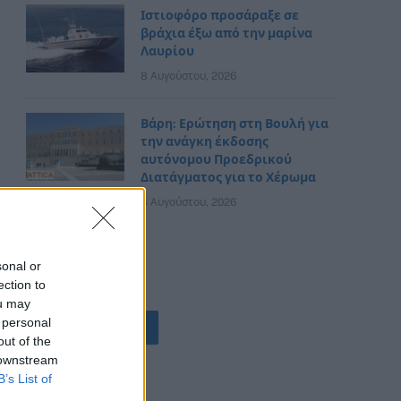
Ιστιοφόρο προσάραξε σε
βράχια έξω από την μαρίνα
Λαυρίου
8 Αυγούστου, 2026
Βάρη: Ερώτηση στη Βουλή για
την ανάγκη έκδοσης
αυτόνομου Προεδρικού
Διατάγματος για το Χέρωμα
8 Αυγούστου, 2026
sonal or
ection to
ou may
 personal
ΟΛΕΣ ΟΙ ΕΙΔΗΣΕΙΣ
out of the
 downstream
B’s List of