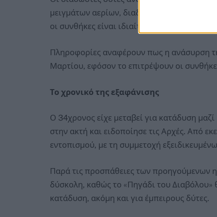
μειγμάτων αερίων, διαδικασία που εφαρμόζε
οι συνθήκες είναι ιδιαίτερα δύσκολες και επ
Πληροφορίες αναφέρουν πως η ανάσυρση τη
Μαρτίου, εφόσον το επιτρέψουν οι συνθήκε
Το χρονικό της εξαφάνισης
Ο 34χρονος είχε μεταβεί για κατάδυση μαζί
στην ακτή και ειδοποίησε τις Αρχές. Από εκ
εντοπισμού, με τη συμμετοχή εξειδικευμέν
Παρά τις προσπάθειες των προηγούμενων η
δύσκολη, καθώς το «Πηγάδι του Διαβόλου» θ
κατάδυση, ακόμη και για έμπειρους δύτες.