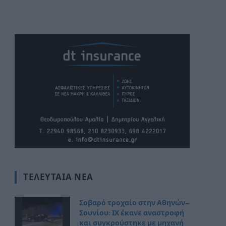
ΤΕΛΕΥΤΑΊΑ ΝΈΑ
Σοβαρό τροχαίο στην Αθηνών–
Σουνίου: ΙΧ έκανε αναστροφή
και συγκρούστηκε με μηχανή