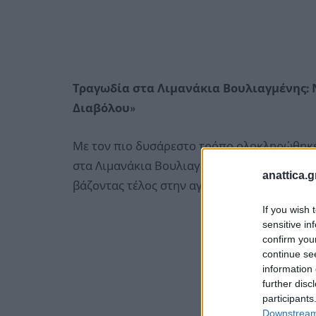
Τραγωδία στα Λιμανάκια Βουλιαγμένης: Ν
Διαβόλου»
Με τον πιο δυσάρεστο τρόπο ολοκληρώθηκε
στα Λιμανάκια Βουλιαγμένης, καθώς η σορό
anattica.g
βάζοντας τέλος στην αγωνία των τελευταίω
If you wish 
sensitive in
confirm you
continue se
information 
further disc
participants
Downstream 