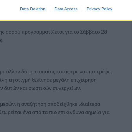
ται σε απαιτητικές και βαθιές καταδύσεις, όπου
Data Deletion
Data Access
Privacy Policy
ικίνδυνες.
ς σορού προγραμματίζεται για το Σάββατο 28
ς.
 με άλλον δύτη, ο οποίος κατάφερε να επιστρέψει
είνη τη στιγμή ξεκίνησε μεγάλη επιχείρηση
ων δυτών και σωστικών συνεργείων.
μερών, η αναζήτηση αποδείχθηκε ιδιαίτερα
εωρείται ένα από τα πιο επικίνδυνα σημεία για