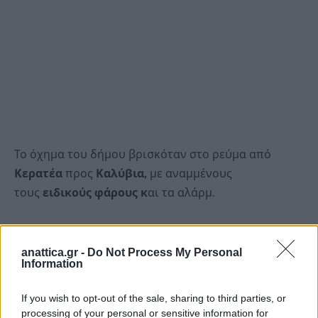
Το όχημα του δήμου βρισκόταν στο ρεύμα από
Κερατέα
προς
Καλύβια,
με αναμμένους
τους
ειδικούς φάρους κ
αι τα αλάρμ.
Ο 52χρονος υπάλληλος του Δήμου, τραυματίστηκε
πάρα πολύ σοβαρά και μεταφέρθηκε
anattica.gr -
Do Not Process My Personal
Information
με
ακρωτηριασμένο
πόδι στο νοσοκομείο
ΚΑΤ, ενώ
δίνει μάχη για τη ζωή του.
If you wish to opt-out of the sale, sharing to third parties, or
processing of your personal or sensitive information for