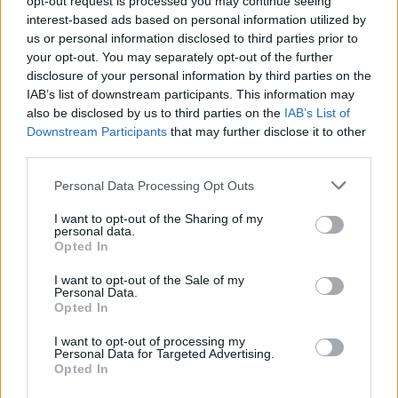
opt-out request is processed you may continue seeing
Δημοτικών Ενοτήτων αλλά και τους μαθητές που
interest-based ads based on personal information utilized by
αποφοίτησαν από ιδιωτικά σχολεία του Δήμου, να
us or personal information disclosed to third parties prior to
your opt-out. You may separately opt-out of the further
λαμβάνουν εκτός από την τιμητική διάκριση, ένα
disclosure of your personal information by third parties on the
συμβολικό αλλά και χρηστικό δώρο.
IAB’s list of downstream participants. This information may
also be disclosed by us to third parties on the
IAB’s List of
Στον παρακάτω σύνδεσμο μπορείτε να βρείτε το
Downstream Participants
that may further disclose it to other
third parties.
φωτογραφικό υλικό της
εκδήλωσης:
https://drive.google.com/drive/folders/1yL
Personal Data Processing Opt Outs
VWWC06KU9IQlNFL_IlMcFwYRMxgvHS?
I want to opt-out of the Sharing of my
usp=drive_link
personal data.
Opted In
I want to opt-out of the Sale of my
Personal Data.
Opted In
I want to opt-out of processing my
Personal Data for Targeted Advertising.
Opted In