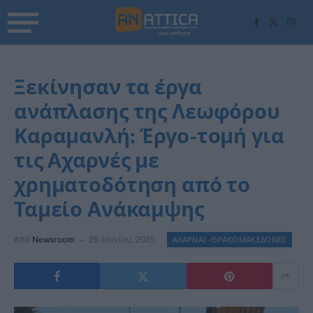
Facebook
X
Inst
(Twitter)
Ξεκίνησαν τα έργα
ανάπλασης της Λεωφόρου
Καραμανλή: Έργο-τομή για
τις Αχαρνές με
χρηματοδότηση από το
Ταμείο Ανάκαμψης
Από
Newsroom
25 Ιουνίου, 2025
ΑΧΑΡΝΑΙ -ΘΡΑΚΟΜΑΚΕΔΟΝΕΣ