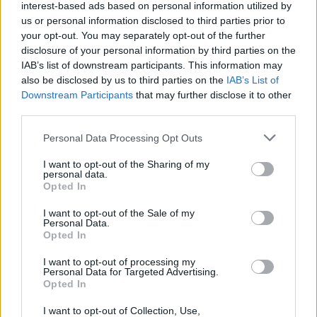
interest-based ads based on personal information utilized by
Δεντροφυτεύσεις για την αναβάθμιση του αστικού
us or personal information disclosed to third parties prior to
your opt-out. You may separately opt-out of the further
τοπίου
disclosure of your personal information by third parties on the
IAB’s list of downstream participants. This information may
Ο Δήμαρχος Αχαρνών, Σπύρος Βρεττός, ο οποίος
also be disclosed by us to third parties on the
IAB’s List of
Downstream Participants
that may further disclose it to other
επιθεώρησε τις εργασίες, συνοδευόμενους από τους
third parties.
Αντιδημάρχους Τεχνικών Υπηρεσιών Γιάννη Νίκα και
Προγραμματισμού, Οργάνωσης και Πληροφορικής,
Personal Data Processing Opt Outs
Χρύσανθο Κόνταρη, εξέφρασε την ικανοποίησή του
I want to opt-out of the Sharing of my
για την έναρξη των εργασιών, τονίζοντας ότι «η
personal data.
Opted In
ανάπλαση της Λεωφόρου Καραμανλή είναι ένα έργο
κομβικής σημασίας που σχεδιάστηκε με γνώμονα
I want to opt-out of the Sale of my
Personal Data.
την ασφάλεια, τη βιωσιμότητα και την αισθητική
Opted In
αναβάθμιση της πόλης μας. Μετά από χρόνια
I want to opt-out of processing my
προετοιμασίας, ξεκινήσαμε με αποφασιστικότητα
Personal Data for Targeted Advertising.
Opted In
και δεν θα σταματήσουμε μέχρι να παραδώσουμε
στους συμπολίτες μας έναν σύγχρονο
I want to opt-out of Collection, Use,