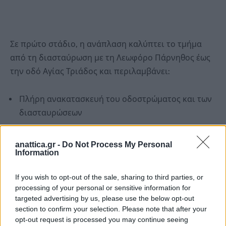
Σε πρώτο στάδιο, η ανάπλαση καλύπτει το τμήμα
από τη διασταύρωση με τη Λεωφόρο Πάρνηθος έως
την οδό Αγίας Τριάδος και περιλαμβάνει:
Πλήρη ανακατασκευή του οδοστρώματος και των
διασταυρώσεων
Κατασκευή νέων, σύγχρονων πεζοδρομίων και
νησίδας
anattica.gr -
Do Not Process My Personal
Information
Ανάπτυξη υπόγειων υποδομών και δικτύων
αγωγών
If you wish to opt-out of the sale, sharing to third parties, or
processing of your personal or sensitive information for
Τοποθέτηση φωτιστικών LED νέας τεχνολογίας
targeted advertising by us, please use the below opt-out
Δημιουργία έξυπνων διαβάσεων για την ασφάλεια
section to confirm your selection. Please note that after your
opt-out request is processed you may continue seeing
των πεζών