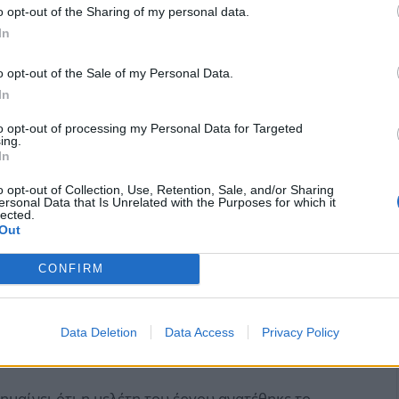
αποσυμφόρηση των κυκλοφοριακών προβλημάτων
o opt-out of the Sharing of my personal data.
ου. Επιπλέον, η ολοκλήρωση του θα συμβάλει
In
ατοίκων και στην εξυπηρέτηση των διερχομένων
o opt-out of the Sale of my Personal Data.
In
to opt-out of processing my Personal Data for Targeted
ing.
In
o opt-out of Collection, Use, Retention, Sale, and/or Sharing
ersonal Data that Is Unrelated with the Purposes for which it
lected.
Out
CONFIRM
Data Deletion
Data Access
Privacy Policy
ημαίνει ότι η μελέτη του έργου ανατέθηκε το