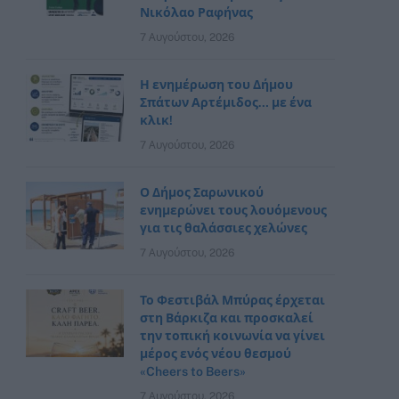
Νικόλαο Ραφήνας
7 Αυγούστου, 2026
Η ενημέρωση του Δήμου
Σπάτων Αρτέμιδος… με ένα
κλικ!
7 Αυγούστου, 2026
Ο Δήμος Σαρωνικού
ενημερώνει τους λουόμενους
για τις θαλάσσιες χελώνες
7 Αυγούστου, 2026
Το Φεστιβάλ Μπύρας έρχεται
στη Βάρκιζα και προσκαλεί
την τοπική κοινωνία να γίνει
μέρος ενός νέου θεσμού
«Cheers to Beers»
7 Αυγούστου, 2026