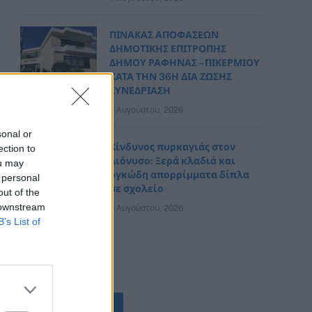
ΠΙΝΑΚΑΣ ΑΠΟΦΑΣΕΩΝ
ΔΗΜΟΤΙΚΗΣ ΕΠΙΤΡΟΠΗΣ
ΔΗΜΟΥ ΡΑΦΗΝΑΣ – ΠΙΚΕΡΜΙΟΥ
ΚΑΤΑ ΤΗΝ 36Η ΔΙΑ ΖΩΣΗΣ
ΣΥΝΕΔΡΙΑΣΗ
7 Αυγούστου, 2026
sonal or
Κίνδυνος πυρκαγιάς στον
ection to
Διόνυσο: Ξερά κλαδιά και
ou may
ογκώδη απορρίμματα δίπλα
 personal
σε σχολείο
out of the
 downstream
6 Αυγούστου, 2026
B’s List of
ΟΛΕΣ ΟΙ ΕΙΔΗΣΕΙΣ