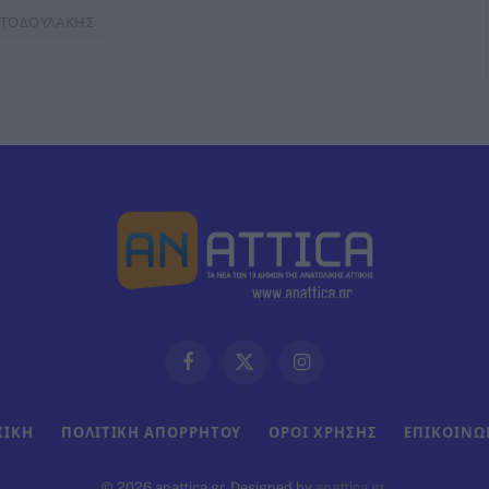
ΣΤΟΔΟΥΛΑΚΗΣ
Facebook
X
Instagram
(Twitter)
ΧΙΚΗ
ΠΟΛΙΤΙΚΗ ΑΠΟΡΡΗΤΟΥ
ΟΡΟΙ ΧΡΗΣΗΣ
ΕΠΙΚΟΙΝΩ
© 2026 anattica.gr. Designed by
anattica.gr
.