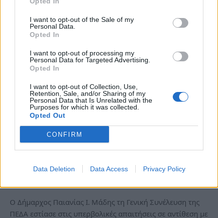
Opted In
I want to opt-out of the Sale of my
Personal Data.
Opted In
I want to opt-out of processing my
Personal Data for Targeted Advertising.
Opted In
I want to opt-out of Collection, Use,
Retention, Sale, and/or Sharing of my
Personal Data that Is Unrelated with the
Purposes for which it was collected.
ΠΑΙΑΝΙΑ
Opted Out
Δήμος Παιανίας – Ισ. Μάδης:
CONFIRM
«Υπερβολικές απαιτήσεις με πενιχρή
χρηματοδότηση» για την Πολιτική
Προστασία – anattica
Data Deletion
Data Access
Privacy Policy
Από
Newsroom
5 Νοεμβρίου, 2024
ΠΑΙΑΝΙΑ
Ο Δήμαρχος Παιανίας Ι. Μάδης τη Γενική Συνέλευση της
ΠΕΔΑ εστίασε στις υπερβολικές απαιτήσεις σε αντίθεση με