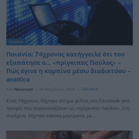
ΠΑΙΑΝΙΑ
Παιανία: 74χρονος κατήγγειλε ότι τον
εξαπάτησε ο… «πρίγκιπας Παύλος» –
Πώς έγινε η κομπίνα μέσω διαδικτύου –
anattica
Από
Newsroom
26 Νοεμβρίου, 2024
ΠΑΙΑΝΙΑ
Ένας 74χρονος δέχτηκε αίτημα φιλίας στο Facebook από
προφίλ που παρουσιαζόταν ως «πρίγκιπας Παύλος». Στη
συνέχεια, δέχτηκε κάποια μηνύματα, με…