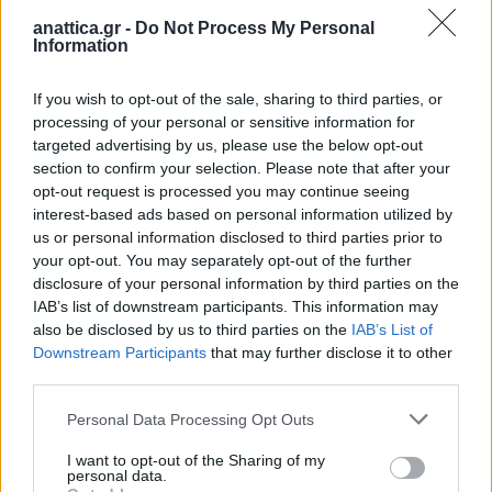
anattica.gr -
Do Not Process My Personal
Information
If you wish to opt-out of the sale, sharing to third parties, or
processing of your personal or sensitive information for
targeted advertising by us, please use the below opt-out
section to confirm your selection. Please note that after your
opt-out request is processed you may continue seeing
interest-based ads based on personal information utilized by
us or personal information disclosed to third parties prior to
ΠΑΙΑΝΙΑ
your opt-out. You may separately opt-out of the further
disclosure of your personal information by third parties on the
Παιανία: Έκτακτη ανακοίνωση του
IAB’s list of downstream participants. This information may
Δήμου – anattica
also be disclosed by us to third parties on the
IAB’s List of
Downstream Participants
that may further disclose it to other
Από
Newsroom
11 Νοεμβρίου, 2024
ΠΑΙΑΝΙΑ
third parties.
Από τον Δήμο Παιανίας εκδόθηκε η ακόλουθη
Personal Data Processing Opt Outs
ανακοίνωση: Για την αποφυγή ταλαιπωρίας σας
ενημερώνουμε ότι την Τετάρτη 13 Νοεμβρίου 2024,…
I want to opt-out of the Sharing of my
personal data.