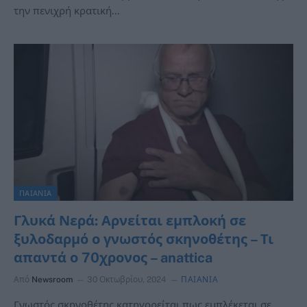
την πενιχρή κρατική…
ΠΑΙΑΝΙΑ
Γλυκά Νερά: Αρνείται εμπλοκή σε
ξυλοδαρμό ο γνωστός σκηνοθέτης – Τι
απαντά ο 70χρονος – anattica
Από
Newsroom
30 Οκτωβρίου, 2024
ΠΑΙΑΝΙΑ
Γνωστός σκηνοθέτης κατηγορείται πως εμπλέκεται σε