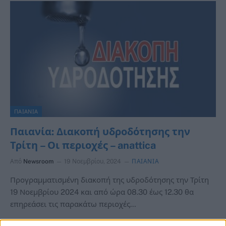
ΠΑΙΑΝΙΑ
Παιανία: Διακοπή υδροδότησης την
Τρίτη – Οι περιοχές – anattica
Από
Newsroom
19 Νοεμβρίου, 2024
ΠΑΙΑΝΙΑ
Προγραμματισμένη διακοπή της υδροδότησης την Τρίτη
19 Νοεμβρίου 2024 και από ώρα 08.30 έως 12.30 θα
επηρεάσει τις παρακάτω περιοχές…