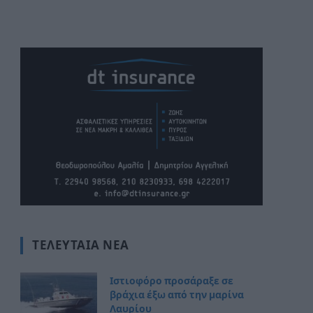
ΤΕΛΕΥΤΑΊΑ ΝΈΑ
Ιστιοφόρο προσάραξε σε
βράχια έξω από την μαρίνα
Λαυρίου