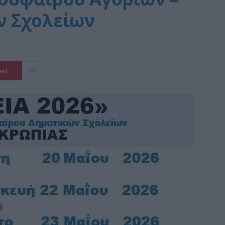
ν Σχολείων
est