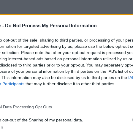
r -
Do Not Process My Personal Information
to opt-out of the sale, sharing to third parties, or processing of your per
formation for targeted advertising by us, please use the below opt-out s
r selection. Please note that after your opt-out request is processed y
eing interest-based ads based on personal information utilized by us or
γοριών – Κοριτσιών Δημοτικών Σχολείων
disclosed to third parties prior to your opt-out. You may separately opt-
losure of your personal information by third parties on the IAB’s list of
ντωνίου Πρίφτη», με την επωνυμία «ΠΡΙΦΤΕΙΑ
. This information may also be disclosed by us to third parties on the
IA
αι 23 Μαΐου 2026
στο
Δημοτικό
Participants
that may further disclose it to other third parties.
.
Συμμετέχουν φέτος τα Δημοτικά Σχολεία
Μαρίνας
και στα
κορίτσια
:
1ο, 3ο
,
4ο,5ο, Κιτσίου,
l Data Processing Opt Outs
o opt-out of the Sharing of my personal data.
In