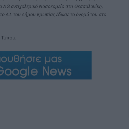
ο Α 3 αντιχολερικό Νοσοκομείο στη Θεσσαλονίκη,
υ το Δ.Σ του Δήμου Κρωπίας έδωσε το όνομά του στο
 Τύπου.