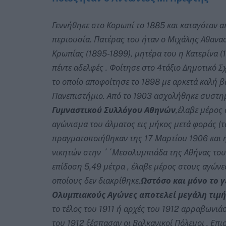
Γεννήθηκε στο Κορωπί το 1885 και καταγόταν α
περιουσία. Πατέρας του ήταν ο Μιχάλης Αθανα
Κρωπίας (1895-1899), μητέρα του η Κατερίνα (
πέντε αδελφές . Φοίτησε στο 4τάξιο Δημοτικό Σχ
το οποίο αποφοίτησε το 1898 με αρκετά καλή β
Πανεπιστήμιο. Από το 1903 ασχολήθηκε συστημ
Γυμναστικού Συλλόγου Αθηνών
,έλαβε μέρος
αγώνισμα του άλματος εις μήκος μετά φοράς (
πραγματοποιήθηκαν της 17 Μαρτίου 1906 και ή
νικητών στην ΄΄Μεσολυμπιάδα της Αθήνας του
επίδοση 5,49 μέτρα , έλαβε μέρος στους αγών
οποίους δεν διακρίθηκε.
Ωστόσο και μόνο το 
Ολυμπιακούς Αγώνες αποτελεί μεγάλη τιμή 
το τέλος του 1911 ή αρχές του 1912 αρραβωνι
του 1912 ξέσπασαν οι Βαλκανικοί Πόλεμοι . Ε