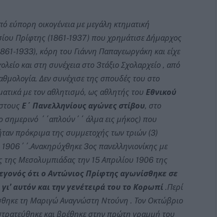
πό εύπορη οικογένεια με μεγάλη κτηματική
σίου Πρίφτης (1861-1937) που χρημάτισε Δήμαρχος
1861-1933), κόρη του Γιάννη Παπαγεωργάκη και είχε
ολείο και στη συνέχεια στο 3τάξιο Σχολαρχείο , από
αθμολογία. Δεν συνέχισε της σπουδές του στο
ατικά με τον αθλητισμό, ως αθλητής του
Εθνικού
 στους
Ε΄ Πανελληνίους αγώνες στίβου
, στο
το σημερινό ΄΄απλούν΄΄ άλμα εις μήκος) που
ταν πρόκριμα της συμμετοχής των τριών (3)
 1906΄΄.Ανακηρύχθηκε 3ος πανελληνιονίκης με
ες της Μεσολυμπιάδας την 15 Απριλίου 1906 της
γεγονός ότι ο Αντώνιος Πρίφτης αγωνίσθηκε σε
γι’ αυτόν και την γενέτειρά του το Κορωπί
.Περί
άσθηκε τη Μαριγώ Αναγνώστη Ντούνη . Τον Οκτώβριο
πιστρατεύθηκε και βρέθηκε στην πρώτη γραμμή του