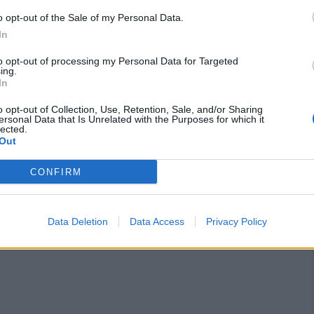
νων
o opt-out of the Sale of my Personal Data.
In
 λήξη την
12:35
.
to opt-out of processing my Personal Data for Targeted
ing.
In
αι λήξη την
12:35
.
o opt-out of Collection, Use, Retention, Sale, and/or Sharing
ersonal Data that Is Unrelated with the Purposes for which it
 λήξη την
19:35
.
lected.
Out
CONFIRM
τιδήμαρχοι,
Ανδρέας Ντούνης
(Διοικητικών –
(Αθλητισμού),
Αμαλία Γκιόκα
(Παιδείας) και
Data Deletion
Data Access
Privacy Policy
ς του Δημοτικού Συμβουλίου.