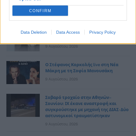
σηκώθηκαν εναέρια
CONFIRM
10 Αυγούστου, 2026
Νέα Μάκρη: Η θεατρική παράσταση
Data Deletion
Data Access
Privacy Policy
“Χάσαμε τη θεία στοπ” αναβάλλεται
9 Αυγούστου, 2026
Ο Στέφανος Κορκολής live στη Νέα
Μάκρη με τη Σοφία Μανουσάκη
9 Αυγούστου, 2026
Σοβαρό τροχαίο στην Αθηνών–
Σουνίου: ΙΧ έκανε αναστροφή και
συγκρούστηκε με μηχανή της ΔΙΑΣ- Δύο
αστυνομικοί τραυματίστηκαν
9 Αυγούστου, 2026