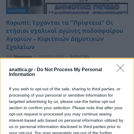
ΑΘΛΗΤΙΚΑ
Κορωπί: Έρχονται τα ”Πρίφτεια” Οι
ετήσιοι σχολικοί αγώνες ποδοσφαίρου
Αγοριών – Κοριτσιών Δημοτικών
Σχολείων
Από
Newsroom
20 Μαΐου, 2026
ΑΘΛΗΤΙΚΑ
Οι ετήσιοι σχολικοί αγώνες ποδοσφαίρου Αγοριών –
anattica.gr -
Do Not Process My Personal
Information
Κοριτσιών Δημοτικών Σχολείων Κορωπίου, αφιερωμένοι
στην μνήμη του «Αντωνίου Πρίφτη», με την επωνυμία…
If you wish to opt-out of the sale, sharing to third parties, or
processing of your personal or sensitive information for
targeted advertising by us, please use the below opt-out
section to confirm your selection. Please note that after your
opt-out request is processed you may continue seeing
interest-based ads based on personal information utilized by
us or personal information disclosed to third parties prior to
your opt-out. You may separately opt-out of the further