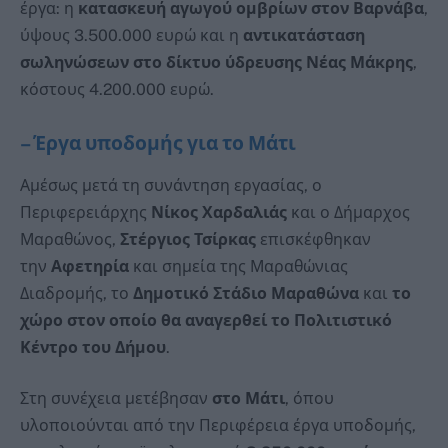
έργα: η
κατασκευή αγωγού ομβρίων στον Βαρνάβα
,
ύψους 3.500.000 ευρώ και η
αντικατάσταση
σωληνώσεων στο δίκτυο ύδρευσης Νέας Μάκρης
,
κόστους 4.200.000 ευρώ.
– Έργα υποδομής για το Μάτι
Αμέσως μετά τη συνάντηση εργασίας, ο
Περιφερειάρχης
Νίκος Χαρδαλιάς
και ο Δήμαρχος
Μαραθώνος,
Στέργιος Τσίρκας
επισκέφθηκαν
την
Αφετηρία
και σημεία της Μαραθώνιας
Διαδρομής, το
Δημοτικό Στάδιο Μαραθώνα
και
το
χώρο στον οποίο θα αναγερθεί το Πολιτιστικό
Κέντρο του Δήμου
.
Στη συνέχεια μετέβησαν
στο Μάτι
, όπου
υλοποιούνται από την Περιφέρεια έργα υποδομής,