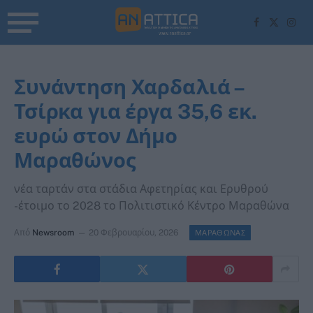
Facebook
X
Inst
(Twitter)
Συνάντηση Χαρδαλιά –
Τσίρκα για έργα 35,6 εκ.
ευρώ στον Δήμο
Μαραθώνος
νέα ταρτάν στα στάδια Αφετηρίας και Ερυθρού
-έτοιμο το 2028 το Πολιτιστικό Κέντρο Μαραθώνα
Από
Newsroom
20 Φεβρουαρίου, 2026
ΜΑΡΑΘΩΝΑΣ