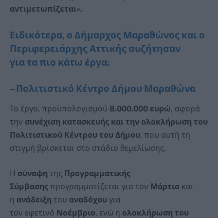
αντιμετωπίζεται».
Ειδικότερα, ο Δήμαρχος Μαραθώνος και ο
Περιφερειάρχης Αττικής συζήτησαν
για
τα πιο κάτω
έργα:
– Πολιτιστικό Κέντρο Δήμου Μαραθώνα
Το έργο, προϋπολογισμού
8.000.000 ευρώ
, αφορά
την
συνέχιση κατασκευής και την ολοκλήρωση του
Πολιτιστικού Κέντρου του Δήμου
, που αυτή τη
στιγμή βρίσκεται στο στάδιο θεμελίωσης.
Η
σύναψη
της
Προγραμματικής
Σύμβασης
προγραμματίζεται για τον
Μάρτιο
και
η
ανάδειξη
του
αναδόχου
για
τον εφετινό
Νοέμβριο
, ενώ η
ολοκλήρωση του