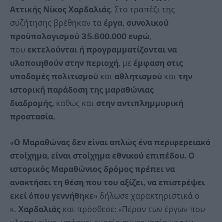
Αττικής
Νίκος Χαρδαλιάς
. Στο τραπέζι της
συζήτησης βρέθηκαν τα
έργα, συνολικού
προϋπολογισμού 35.600.000 ευρώ
,
που
εκτελούνται ή προγραμματίζονται να
υλοποιηθούν στην περιοχή
, με
έμφαση στις
υποδομές πολιτισμού
και
αθλητισμού
και
την
ιστορική παράδοση της μαραθώνιας
διαδρομής,
καθώς και
στην αντιπλημμυρική
προστασία.
«Ο Μαραθώνας δεν είναι απλώς ένα περιφερειακό
στοίχημα, είναι στοίχημα εθνικού επιπέδου. Ο
ιστορικός Μαραθώνιος δρόμος πρέπει να
ανακτήσει τη θέση που του αξίζει, να επιστρέψει
εκεί όπου γεννήθηκε»
δήλωσε χαρακτηριστικά ο
κ.
Χαρδαλιάς
και πρόσθεσε: «Πέραν των έργων που