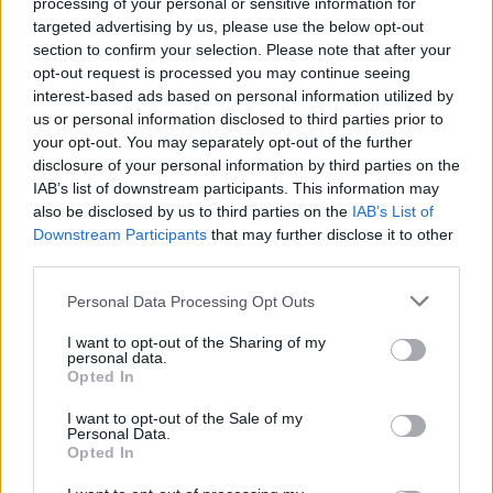
περιλαμβάνει δύο κατηγορίες παρεμβάσεων.
processing of your personal or sensitive information for
targeted advertising by us, please use the below opt-out
Η πρώτη αφορά σε
εργασίες αποκατάστασης,
section to confirm your selection. Please note that after your
αναβάθμισης και συντήρησης της περιοχής
opt-out request is processed you may continue seeing
της Αφετηρίας του Μαραθωνίου
, καθώς
και
interest-based ads based on personal information utilized by
us or personal information disclosed to third parties prior to
του σταδίου
που βρίσκεται κοντά σε αυτήν.
your opt-out. You may separately opt-out of the further
disclosure of your personal information by third parties on the
Η δεύτερη αφορά στην
ανάδειξη
και την
προβολή
,
IAB’s list of downstream participants. This information may
καθώς
και
την
ενιαία οπτική ταυτότητα της
also be disclosed by us to third parties on the
IAB’s List of
Downstream Participants
that may further disclose it to other
Μαραθώνιας Διαδρομής
, ώστε να αποκτήσει
third parties.
διακριτό χαρακτήρα ως μοναδική ιστορική,
αθλητική και πολιτιστική διαδρομή διεθνούς
Personal Data Processing Opt Outs
εμβέλειας.
I want to opt-out of the Sharing of my
Στο πλαίσιο αυτό προβλέπεται η τ
οποθέτηση
personal data.
Opted In
ενημερωτικών πινακίδων
και
θεματικών
σημείων
ιστορικής πληροφόρησης κατά μήκος της
I want to opt-out of the Sale of my
Personal Data.
διαδρομής, η
δημιουργία μνημείων
ή
γλυπτικών
Opted In
συνθέσεων
,
η κατασκευή τοποσήμου στο σημείο