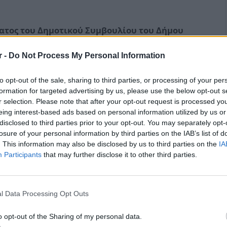
τος του Δημοτικού Συμβουλίου του Δήμου
η του ψηφίσματος του Δημοτικού
r -
Do Not Process My Personal Information
ια την κατηγορηματική αντίθεσή του, στην
 Δημοσίου (ΕΤΑΔ ΑΕ), σχετικά με την
to opt-out of the sale, sharing to third parties, or processing of your per
υπαίθριων δημοσίων χώρων από το
formation for targeted advertising by us, please use the below opt-out s
– Σουνίου και β) για την διασφάλιση του
r selection. Please note that after your opt-out request is processed y
eing interest-based ads based on personal information utilized by us or
ερης πρόσβασης στην παραλία και τον
disclosed to third parties prior to your opt-out. You may separately opt-
ας.
losure of your personal information by third parties on the IAB’s list of
. This information may also be disclosed by us to third parties on the
IA
Participants
that may further disclose it to other third parties.
ολογισμού και αποτελεσμάτων χρήσης,
l Data Processing Opt Outs
ωφελούς Δημοτικής Επιχείρησης Μαρκοπούλου
o opt-out of the Sharing of my personal data.