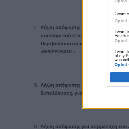
Opted 
I want t
Opted 
Λήψη απόφασης για έγκριση ισολογ
I want 
οικονομικού έτους 2023, του ΝΠΔΔ 
Advertis
Opted 
Περιβαλλοντικών Δραστηριοτήτων
«ΒΡΑΥΡΩΝΙΟΣ».
I want t
of my P
was col
Opted 
Λήψη απόφασης για τον καθορισμό 
Εκπαίδευσης, για την περίοδο 2024 
Λήψη απόφασης για συμμετοχή του