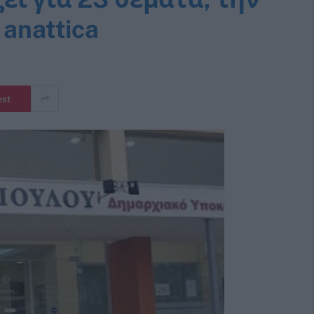
anattica
est