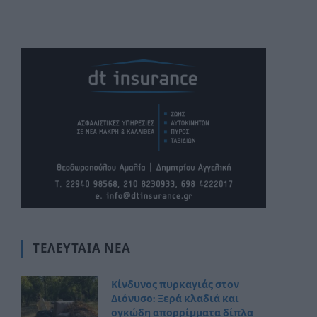
ΤΕΛΕΥΤΑΊΑ ΝΈΑ
Κίνδυνος πυρκαγιάς στον
Διόνυσο: Ξερά κλαδιά και
ογκώδη απορρίμματα δίπλα