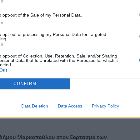
In
o opt-out of the Sale of my Personal Data.
In
ισμού και αποτελεσμάτων χρήσης,
to opt-out of processing my Personal Data for Targeted
Κοινωνικών, Αθλητικών, Πολιτιστικών και
ing.
In
 Δήμου Μαρκοπούλου Μεσογαίας
o opt-out of Collection, Use, Retention, Sale, and/or Sharing
ersonal Data that Is Unrelated with the Purposes for which it
lected.
Out
CONFIRM
ύψους αντιτίμου στα Τμήματα Μουσικής
– 2025.
Data Deletion
Data Access
Privacy Policy
 Δήμου Μαρκοπούλου στον Εορτασμό των